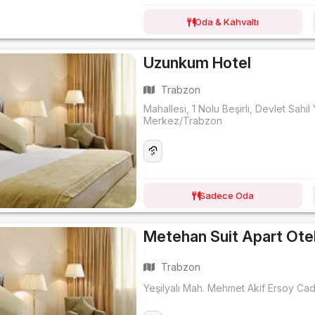
Oda & Kahvaltı
Uzunkum Hotel
Trabzon
Mahallesi, 1 Nolu Beşirli, Devlet Sahi
Merkez/Trabzon
Sadece Oda
Metehan Suit Apart Ote
Trabzon
Yeşilyalı Mah. Mehmet Akif Ersoy C