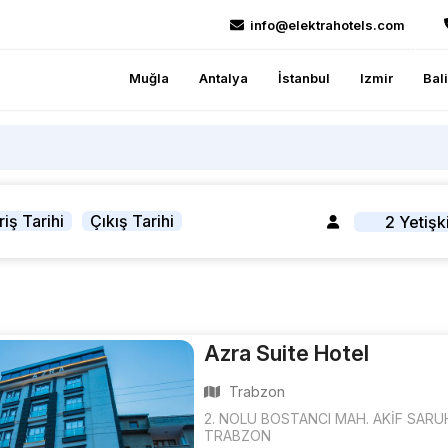
info@elektrahotels.com
Muğla
Antalya
İstanbul
Izmir
Bal
riş Tarihi
Çıkış Tarihi
2 Yetişk
Azra Suite Hotel
Trabzon
2. NOLU BOSTANCI MAH. AKİF SARU
TRABZON