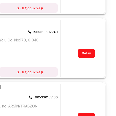
0 - 6 Çocuk Yaşı
+905319687748
l Yolu Cd. No:170, 61040
Detay
0 - 6 Çocuk Yaşı
l
+905330165100
ad. no. ARSİN/TRABZON