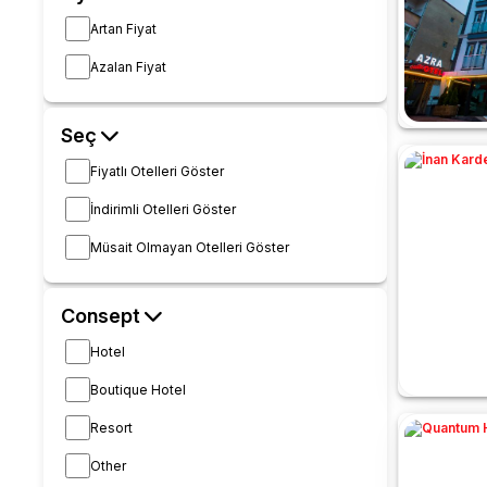
Artan Fiyat
Azalan Fiyat
Seç
Fiyatlı Otelleri Göster
İndirimli Otelleri Göster
Müsait Olmayan Otelleri Göster
Consept
Hotel
Boutique Hotel
Resort
Other