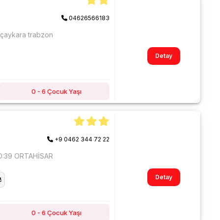
04626566183
 çaykara trabzon
Detay
0 - 6 Çocuk Yaşı
+9 0462 344 72 22
O:39 ORTAHİSAR
Detay
0 - 6 Çocuk Yaşı