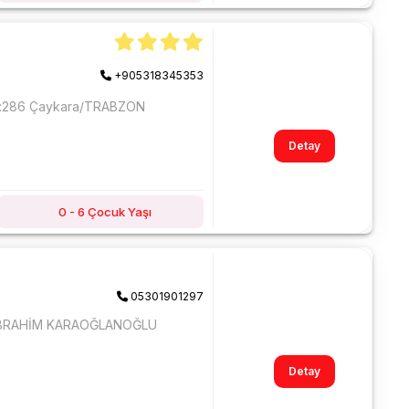
+905318345353
o:286 Çaykara/TRABZON
Detay
0 - 6 Çocuk Yaşı
05301901297
 İBRAHİM KARAOĞLANOĞLU
Detay