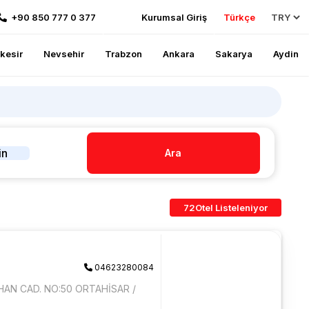
+90 850 777 0 377
Kurumsal Giriş
Türkçe
ikesir
Nevsehir
Trabzon
Ankara
Sakarya
Aydin
in
Ara
72
Otel Listeleniyor
04623280084
HAN CAD. NO:50 ORTAHİSAR /