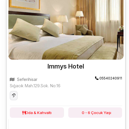
Immys Hotel
05540240911
Seferihisar
Sığacık Mah.129.Sok. No:16
Oda & Kahvaltı
0 - 6 Çocuk Yaşı