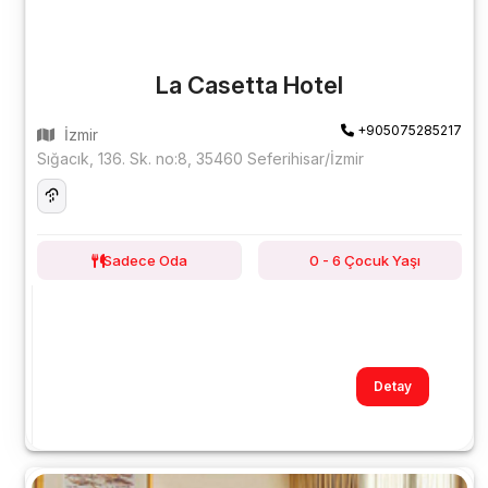
La Casetta Hotel
+905075285217
İzmir
Sığacık, 136. Sk. no:8, 35460 Seferihisar/İzmir
Sadece Oda
0 - 6 Çocuk Yaşı
Detay