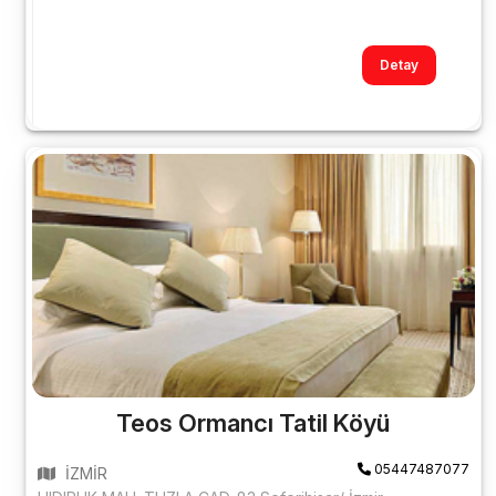
Detay
Teos Ormancı Tatil Köyü
05447487077
İZMİR