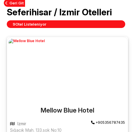
Geri Git
Seferihisar / Izmir Otelleri
9
Otel Listeleniyor
Mellow Blue Hotel
+905356787435
Izmir
Sığacık Mah. 133.sok No:10