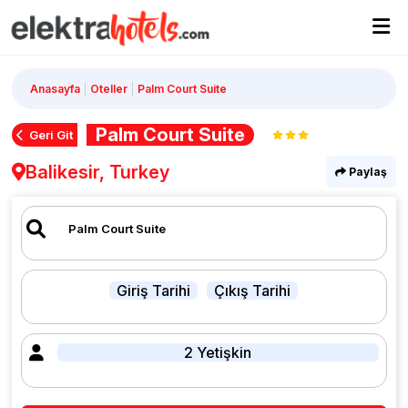
Anasayfa
Oteller
Palm Court Suite
Palm Court Suite
Geri Git
Balikesir, Turkey
Paylaş
Giriş Tarihi
Çıkış Tarihi
2 Yetişkin