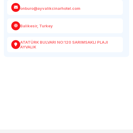
onburo@ayvalikcinarhotel.com
Balikesir, Turkey
ATATÜRK BULVARI NO:120 SARIMSAKLI PLAJI
AYVALIK